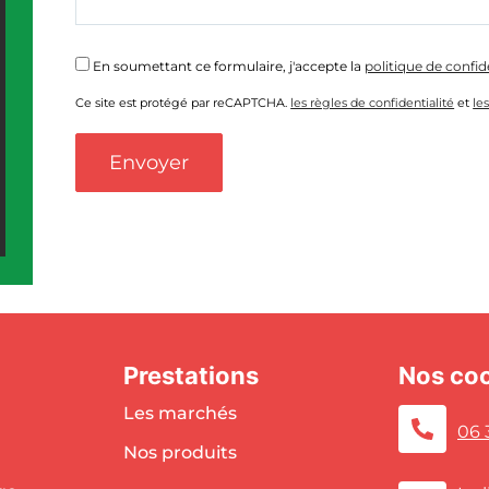
En soumettant ce formulaire, j'accepte la
politique de confid
Ce site est protégé par reCAPTCHA.
les règles de confidentialité
et
les
Prestations
Nos co
Les marchés
06 
Nos produits